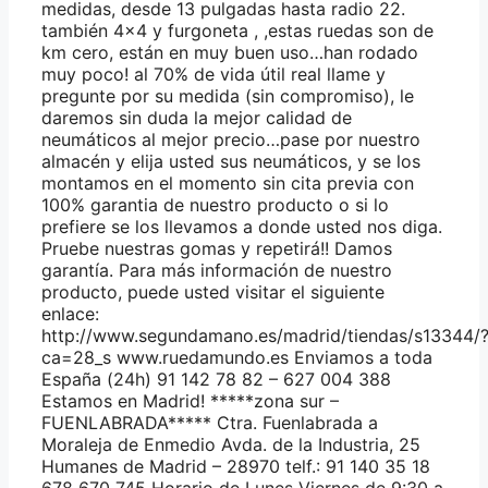
medidas, desde 13 pulgadas hasta radio 22.
también 4×4 y furgoneta , ,estas ruedas son de
km cero, están en muy buen uso…han rodado
muy poco! al 70% de vida útil real llame y
pregunte por su medida (sin compromiso), le
daremos sin duda la mejor calidad de
neumáticos al mejor precio…pase por nuestro
almacén y elija usted sus neumáticos, y se los
montamos en el momento sin cita previa con
100% garantia de nuestro producto o si lo
prefiere se los llevamos a donde usted nos diga.
Pruebe nuestras gomas y repetirá!! Damos
garantía. Para más información de nuestro
producto, puede usted visitar el siguiente
enlace:
http://www.segundamano.es/madrid/tiendas/s13344/
ca=28_s www.ruedamundo.es Enviamos a toda
España (24h) 91 142 78 82 – 627 004 388
Estamos en Madrid! *****zona sur –
FUENLABRADA***** Ctra. Fuenlabrada a
Moraleja de Enmedio Avda. de la Industria, 25
Humanes de Madrid – 28970 telf.: 91 140 35 18
678 670 745 Horario de Lunes Viernes de 9:30 a