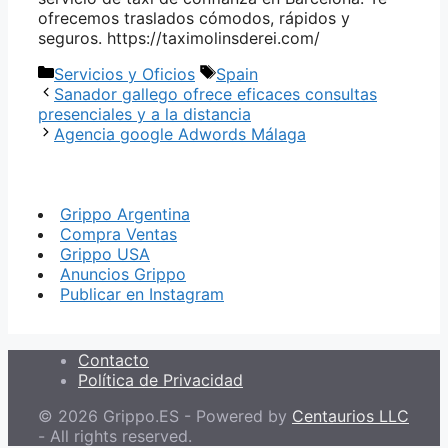
ofrecemos traslados cómodos, rápidos y
seguros. https://taximolinsderei.com/
Categorías
Etiquetas
Servicios y Oficios
Spain
Sanador gallego ofrece eficaces consultas
presenciales y a la distancia
Agencia google Adwords Málaga
Grippo Argentina
Compra Ventas
Grippo USA
Anuncios Grippo
Publicar en Instagram
Contacto
Política de Privacidad
© 2026 Grippo.ES - Powered by
Centaurios LLC
- All rights reserved.