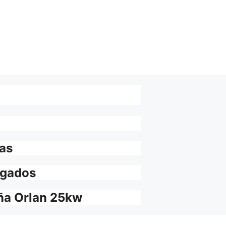
vas
ogados
ña Orlan 25kw