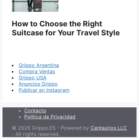
How to Choose the Right
Suitcase for Your Travel Style
Grippo Argentina
Compra Ventas
Grippo USA
Anuncios Grippo
Publicar en Instagram
Contacto
Política de Privacidad
© 2026 Grippo.ES - Powered by
Centaurios LLC
- All rights reserved.