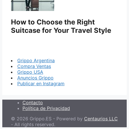
How to Choose the Right
Suitcase for Your Travel Style
Grippo Argentina
Compra Ventas
Grippo USA
Anuncios Grippo
Publicar en Instagram
Contacto
Política de Privacidad
© 2026 Grippo.ES - Powered by
Centaurios LLC
- All rights reserved.