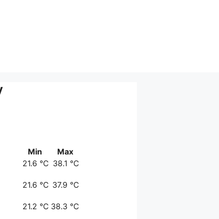
y
Min
Max
21.6 °C
38.1 °C
21.6 °C
37.9 °C
21.2 °C
38.3 °C