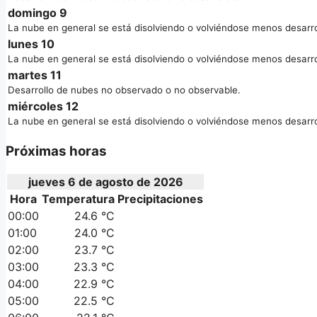
domingo 9
La nube en general se está disolviendo o volviéndose menos desarro
lunes 10
La nube en general se está disolviendo o volviéndose menos desarro
martes 11
Desarrollo de nubes no observado o no observable.
miércoles 12
La nube en general se está disolviendo o volviéndose menos desarro
Próximas horas
jueves 6 de agosto de 2026
Hora
Temperatura
Precipitaciones
00:00
24.6 °C
01:00
24.0 °C
02:00
23.7 °C
03:00
23.3 °C
04:00
22.9 °C
05:00
22.5 °C