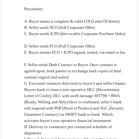
Procedures:
A. Buyer issues a complete & valid LOI (Letter Of Intent)
B. Seller sends SCO (Soft Corporate Offer)
C. Buyer sends ICPO (Irrevocable Corporate Purchase Order)
D. Seller sends FCO (Full Corporate Offer)
E. Buyer returns FCO + ICPO signed, sealed, via email or fax
F. Seller sends Draft Contract to Buyer. Once contract is
agreed upon, both parties to exchange hard copies of final
contract signed and sealed.
G. Executed contracts delivered to buyer’s and seller’s banks.
Buyers bank to issue a non-operative DLC (Documentary
Letter of Credit). DLC with swift message MT799 + RWA
(Ready, Willing and Able) Once is confirmed, seller’s bank
will respond with POP (Proof of Product) and SGC (Security
Guarantee Contract) via SWIFT bank to bank. Which
activates buyer’s non operative financial instrument.
H. Delivery to commence per contracted schedule of
shipments