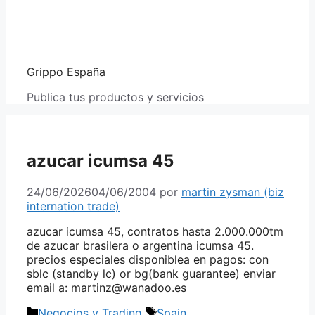
Grippo España
Publica tus productos y servicios
azucar icumsa 45
24/06/2026
04/06/2004
por
martin zysman (biz
internation trade)
azucar icumsa 45, contratos hasta 2.000.000tm
de azucar brasilera o argentina icumsa 45.
precios especiales disponiblea en pagos: con
sblc (standby lc) or bg(bank guarantee) enviar
email a: martinz@wanadoo.es
Categorías
Etiquetas
Negocios y Trading
Spain