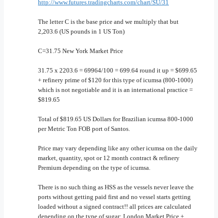
http://www.futures.tradingcharts.com/chart/SU/31
The letter C is the base price and we multiply that but
2,203.6 (US pounds in 1 US Ton)
C=31.75 New York Market Price
31.75 x 2203.6 = 69964/100 = 699.64 round it up = $699.65
+ refinery prime of $120 for this type of icumsa (800-1000)
which is not negotiable and it is an international practice =
$819.65
Total of $819.65 US Dollars for Brazilian icumsa 800-1000
per Metric Ton FOB port of Santos.
Price may vary depending like any other icumsa on the daily
market, quantity, spot or 12 month contract & refinery
Premium depending on the type of icumsa.
There is no such thing as HSS as the vessels never leave the
ports without getting paid first and no vessel starts getting
loaded without a signed contract!! all prices are calculated
depending on the type of sugar; London Market Price +