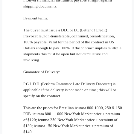
I. Buyer’s Financial Instrument payable at sight against
shipping documents.
Payment terms:
The buyer must issue a DLC or LC (Letter of Credit)
irrevocable, non-transferable, confirmed, prenotification,
100% payable. Valid for the period of the contract in US
Dollars enough to pay 100%. If the contract implies multiple
shipments this must be open but not cumulative and
revolving.
Guarantee of Delivery:
P.G.L.D.D. (Perform Guarantee Late Delivery Discount) is
applicable if the delivery is not made on time; this will be
specify on the contract.
This are the prices for Brazilian icumsa 800-1000, 250 & 150
FOB. icumsa 800 – 1000 New York Market price + premium
of $120; icumsa 250 New York Market price + premium of
$130; icumsa 150 New York Market price + premium of
$140.