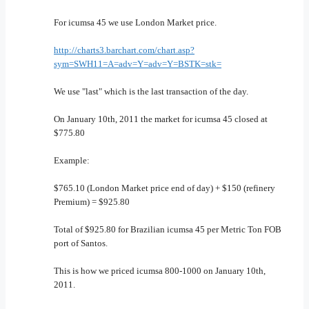
For icumsa 45 we use London Market price.
http://charts3.barchart.com/chart.asp?
sym=SWH11=A=adv=Y=adv=Y=BSTK=stk=
We use "last" which is the last transaction of the day.
On January 10th, 2011 the market for icumsa 45 closed at
$775.80
Example:
$765.10 (London Market price end of day) + $150 (refinery
Premium) = $925.80
Total of $925.80 for Brazilian icumsa 45 per Metric Ton FOB
port of Santos.
This is how we priced icumsa 800-1000 on January 10th,
2011.