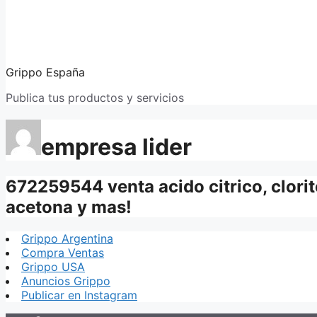
Grippo España
Publica tus productos y servicios
empresa lider
672259544 venta acido citrico, clorit
acetona y mas!
Grippo Argentina
Compra Ventas
Grippo USA
Anuncios Grippo
Publicar en Instagram